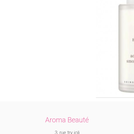
Aroma Beauté
3, rue try joli