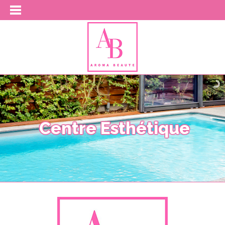
s
t
h
é
t
i
q
u
e
E
e
r
t
n
e
E
C
s
p
a
c
e
W