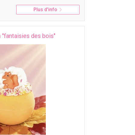
Plus d'info
 "fantaisies des bois"