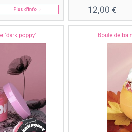
12,00
€
Plus d'info
e "dark poppy"
Boule de bain