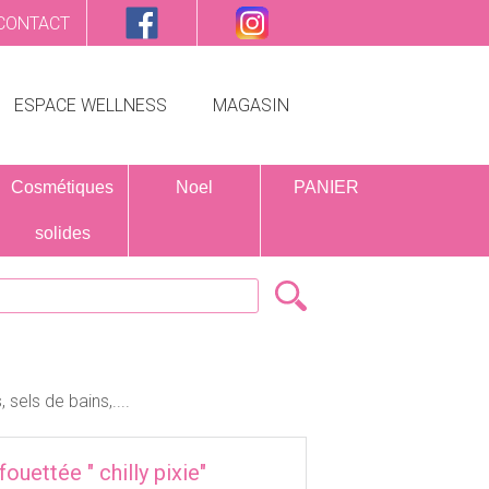
CONTACT
ESPACE WELLNESS
MAGASIN
Cosmétiques
Noel
PANIER
solides
els de bains,....
uettée " chilly pixie"