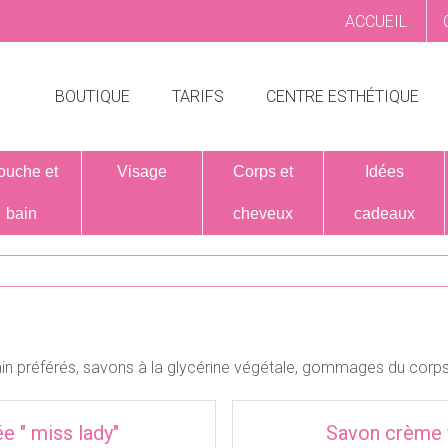
ACCUEIL
BOUTIQUE
TARIFS
CENTRE ESTHÉTIQUE
ouche et
Visage
Corps et
Idées
bain
cheveux
cadeaux
n préférés, savons à la glycérine végétale, gommages du corps, s
e " miss lady"
Savon crème fo