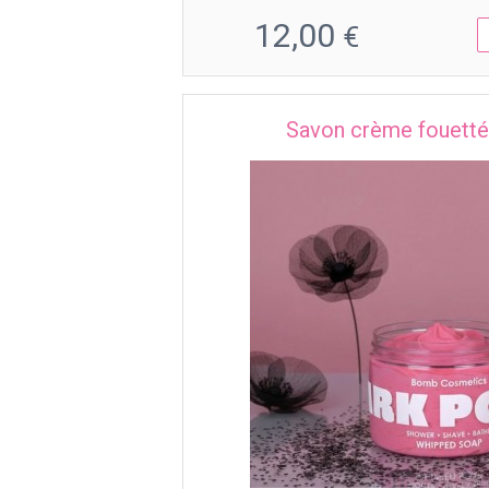
12,00
€
Savon crème fouetté