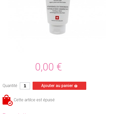
0,00
€
Quantité
Ajouter au panier
Cette artilce est épuisé