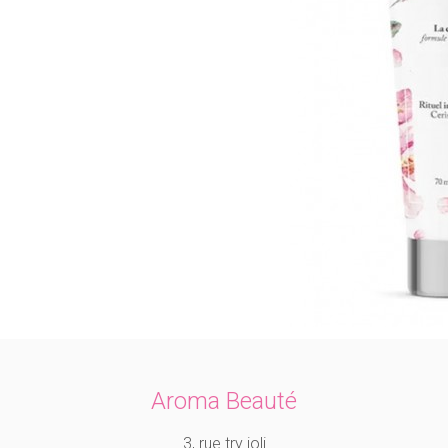
Aroma Beauté
3, rue try joli