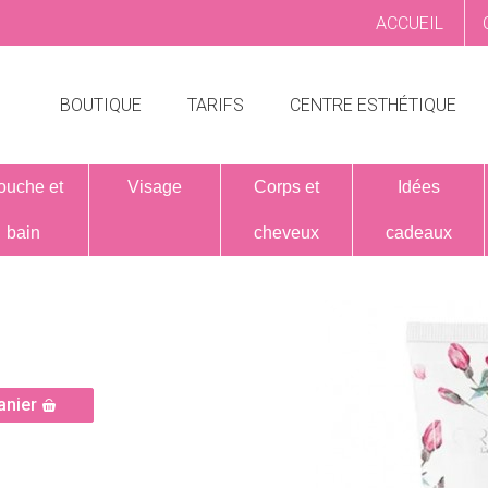
ACCUEIL
BOUTIQUE
TARIFS
CENTRE ESTHÉTIQUE
ouche et
Visage
Corps et
Idées
bain
cheveux
cadeaux
anier