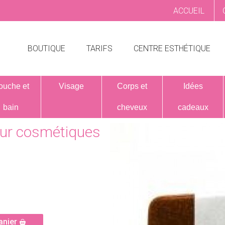
ACCUEIL
BOUTIQUE
TARIFS
CENTRE ESTHÉTIQUE
ouche et
Visage
Corps et
Idées
bain
cheveux
cadeaux
our cosmétiques
anier