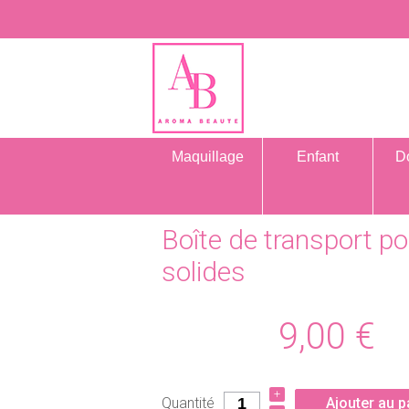
Maquillage
Enfant
D
Boîte de transport p
solides
9,00
€
+
Quantité
Ajouter au p