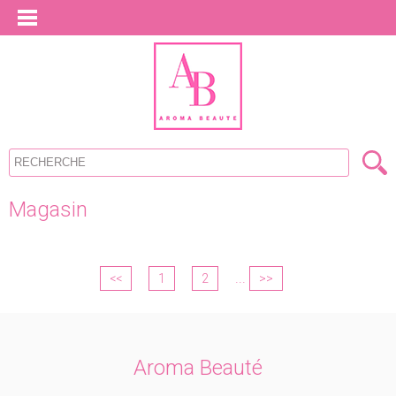
Magasin
...
<<
1
2
>>
Aroma Beauté