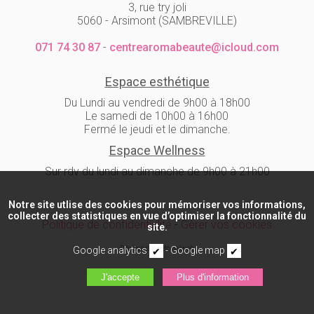
3, rue try joli
5060 - Arsimont (SAMBREVILLE)
071 74 30 87
-
centrearomabeaute@icloud.com
Espace esthétique
Du Lundi au vendredi de 9h00 à 18h00
Le samedi de 10h00 à 16h00
Fermé le jeudi et le dimanche.
Espace Wellness
Sur rdv du lundi au dimanche de 9h00 à 21h00
Notre site utlise des cookies pour mémoriser vos informations,
collecter des statistiques en vue d’optimiser la fonctionnalité du
Politique de confidentialité
-
Gèrer vos cookies
site.
Google analytics
-
Google map
Réalisé par Actorielweb