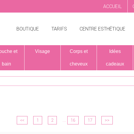
ACCUEIL
BOUTIQUE
TARIFS
CENTRE ESTHÉTIQUE
ouche et
Visage
Corps et
Idées
bain
cheveux
cadeaux
...
<<
1
2
16
17
>>