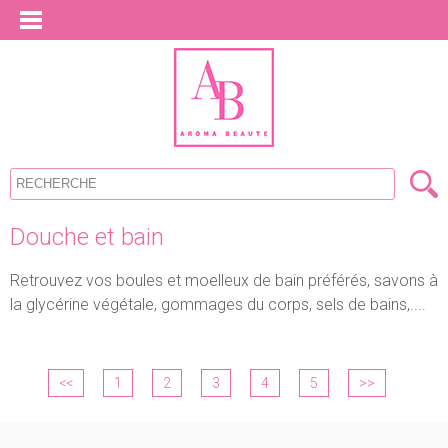
Douche et bain
Retrouvez vos boules et moelleux de bain préférés, savons à
la glycérine végétale, gommages du corps, sels de bains,....
<<
1
2
3
4
5
>>