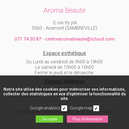
Aroma Beauté
3, rue try joli
5060 - Arsimont (SAMBREVILLE)
071 74 30 87
-
centrearomabeaute@icloud.com
Espace esthétique
Du Lundi au vendredi de 9h00 à 18h00
Le samedi de 10h00 à 16h00
Fermé le jeudi et le dimanche.
Espace Wellness
Notre site utlise des cookies pour mémoriser vos informations,
Sur rdv du lundi au dimanche de 9h00 à 21h00
collecter des statistiques en vue d’optimiser la fonctionnalité du
site.
Google analytics
-
Google map
Politique de confidentialité
-
Gèrer vos cookies
Réalisé par Actorielweb